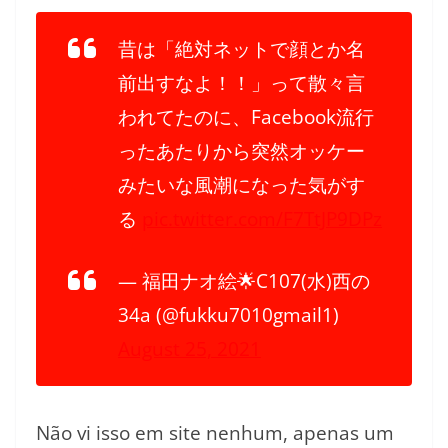
昔は「絶対ネットで顔とか名
前出すなよ！！」って散々言
われてたのに、Facebook流行
ったあたりから突然オッケー
みたいな風潮になった気がす
る
pic.twitter.com/F7TtJP9DPz
— 福田ナオ絵🌟C107(水)西の
34a (@fukku7010gmail1)
August 25, 2021
Não vi isso em site nenhum, apenas um