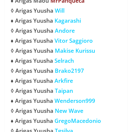
♦ Arigas Maou
MrPanqueca
◊ Arigas Yuusha
Will
♦ Arigas Yuusha
Kagarashi
◊ Arigas Yuusha
Andore
♦ Arigas Yuusha
Vitor Saggioro
◊ Arigas Yuusha
Makise Kurissu
♦ Arigas Yuusha
Selrach
◊ Arigas Yuusha
Brako2197
♦ Arigas Yuusha
Arkfire
◊ Arigas Yuusha
Taipan
♦ Arigas Yuusha
Wenderson999
◊ Arigas Yuusha
New Wave
♦ Arigas Yuusha
GregoMacedonio
◊ Arigas Yuusha
Tgsilva