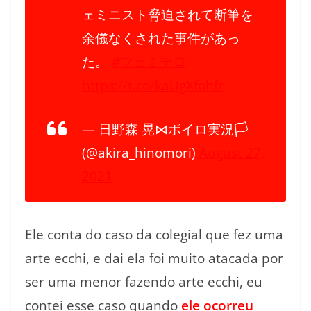
ェミニスト脅迫されて断筆を
余儀なくされた事件があっ
た。
#フェミテロ
https://t.co/kaUgXfohfr
— 日野森 晃⋈ボイロ実況🏳️
(@akira_hinomori)
August 27,
2021
Ele conta do caso da colegial que fez uma
arte ecchi, e dai ela foi muito atacada por
ser uma menor fazendo arte ecchi, eu
contei esse caso quando
ele ocorreu