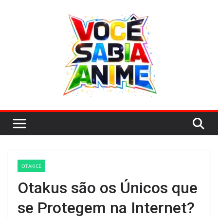
Pular
para
o
conteúdo
OTAKICE
Otakus são os Únicos que
se Protegem na Internet?