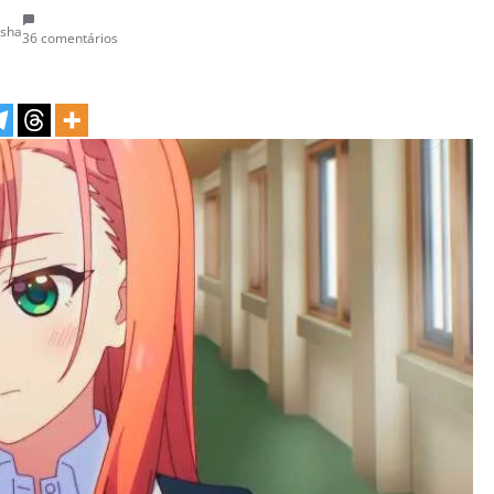
isha
36 comentários