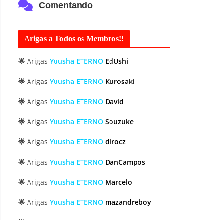
Comentando
Arigas a Todos os Membros!!
🌟
Arigas
Yuusha ETERNO
EdUshi
🌟
Arigas
Yuusha ETERNO
Kurosaki
🌟
Arigas
Yuusha ETERNO
David
🌟
Arigas
Yuusha ETERNO
Souzuke
🌟
Arigas
Yuusha ETERNO
dirocz
🌟
Arigas
Yuusha ETERNO
DanCampos
🌟
Arigas
Yuusha ETERNO
Marcelo
🌟
Arigas
Yuusha ETERNO
mazandreboy