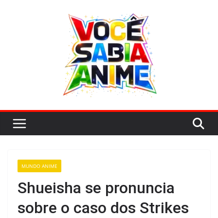
Pular
para
o
conteúdo
MUNDO ANIME
Shueisha se pronuncia
sobre o caso dos Strikes