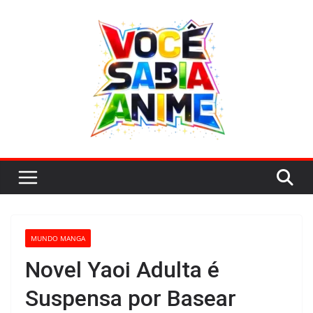
Pular
para
o
conteúdo
MUNDO MANGA
Novel Yaoi Adulta é
Suspensa por Basear