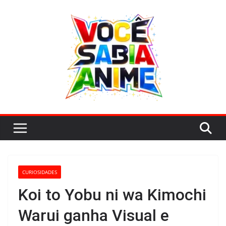
Pular
para
o
conteúdo
CURIOSIDADES
Koi to Yobu ni wa Kimochi
Warui ganha Visual e