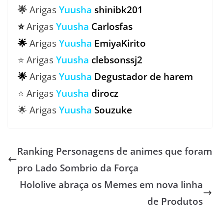
🌟
Arigas
Yuusha
shinibk201
⭐
Arigas
Yuusha
Carlosfas
🌟
Arigas
Yuusha
EmiyaKirito
⭐ Arigas
Yuusha
clebsonssj2
🌟
Arigas
Yuusha
Degustador de harem
⭐ Arigas
Yuusha
dirocz
🌟 Arigas
Yuusha
Souzuke
Ranking Personagens de animes que foram
pro Lado Sombrio da Força
Hololive abraça os Memes em nova linha
de Produtos