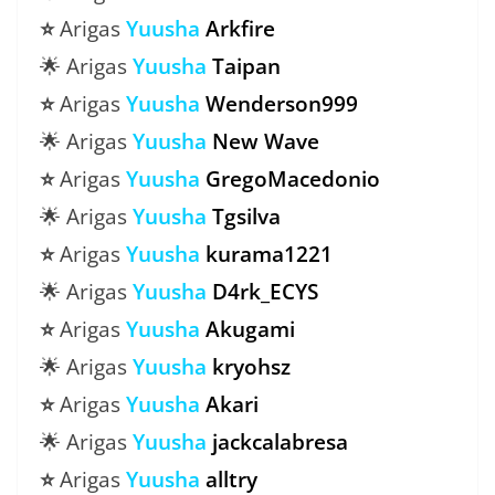
⭐
Arigas
Yuusha
Arkfire
🌟 Arigas
Yuusha
Taipan
⭐
Arigas
Yuusha
Wenderson999
🌟 Arigas
Yuusha
New Wave
⭐
Arigas
Yuusha
GregoMacedonio
🌟 Arigas
Yuusha
Tgsilva
⭐
Arigas
Yuusha
kurama1221
🌟 Arigas
Yuusha
D4rk_ECYS
⭐
Arigas
Yuusha
Akugami
🌟 Arigas
Yuusha
kryohsz
⭐
Arigas
Yuusha
Akari
🌟 Arigas
Yuusha
jackcalabresa
⭐
Arigas
Yuusha
alltry