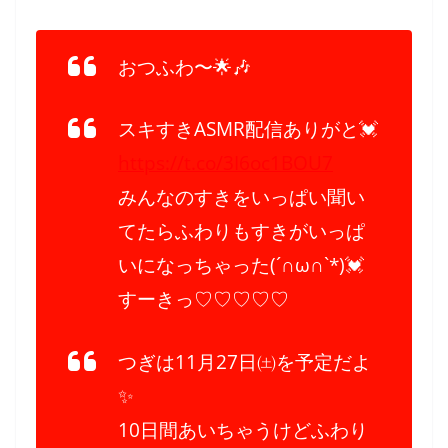
おつふわ〜🌟🎶
スキすきASMR配信ありがと💓
https://t.co/3I6oc1BOU7
みんなのすきをいっぱい聞い
てたらふわりもすきがいっぱ
いになっちゃった(´∩ω∩`*)💓
すーきっ♡♡♡♡♡
つぎは11月27日㈯を予定だよ
✨
10日間あいちゃうけどふわり