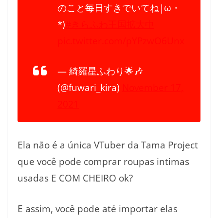
のこと毎日すきでいてね|ω・
*)
#きらふわ王国拡大中
pic.twitter.com/pYPzwO6Unx
— 綺羅星ふわり🌟🎶
(@fuwari_kira)
November 17,
2021
Ela não é a única VTuber da Tama Project
que você pode comprar roupas intimas
usadas E COM CHEIRO ok?
E assim, você pode até importar elas