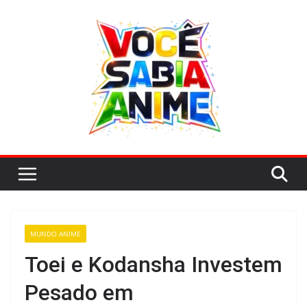
Pular
para
o
conteúdo
MUNDO ANIME
Toei e Kodansha Investem
Pesado em