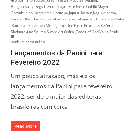
Bloom into You
,
Bokutachi wa Benkyou ga Dekinai
,
Bungou Stray Dogs
,
Demon Slayer
,
Fire Force
,
Goblin Slayer
,
Gotoubun no Hanayome
,
Horimiya
,
Jujutsu Kaisen
,
Kaguya-sama
,
Kanojo Okarishimasu
,
Karakai Jouzu no Takagi-san
,
Kimetsu no Yaiba
,
Komi-san
,
Konosuba
,
Monogatari
,
One Piece
,
Pokemon
,
ReZero
,
Shokugeki no Souma
,
Sword Art Online
,
Tower of God
,
Youjo Senki
nenhum comentário
Lançamentos da Panini para
Fevereiro 2022
Um pouco atrasado, mas eis os
lançamentos da Panini para fevereiro
2022, sendo o maior das editoras
brasileiras com cerca
Read More