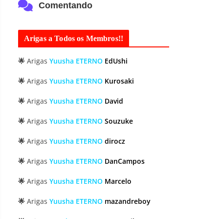
Comentando
Arigas a Todos os Membros!!
🌟
Arigas
Yuusha ETERNO
EdUshi
🌟
Arigas
Yuusha ETERNO
Kurosaki
🌟
Arigas
Yuusha ETERNO
David
🌟
Arigas
Yuusha ETERNO
Souzuke
🌟
Arigas
Yuusha ETERNO
dirocz
🌟
Arigas
Yuusha ETERNO
DanCampos
🌟
Arigas
Yuusha ETERNO
Marcelo
🌟
Arigas
Yuusha ETERNO
mazandreboy