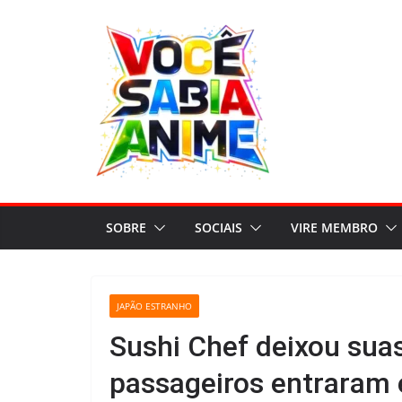
Pular
para
o
conteúdo
SOBRE
SOCIAIS
VIRE MEMBRO
JAPÃO ESTRANHO
Sushi Chef deixou sua
passageiros entraram