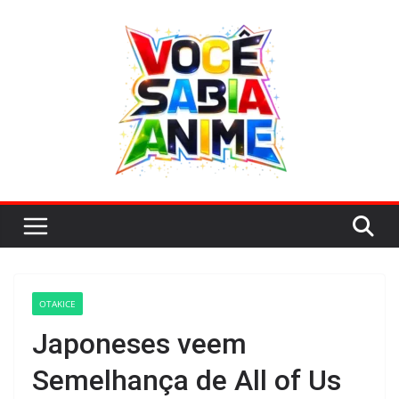
Pular
para
o
conteúdo
OTAKICE
Japoneses veem
Semelhança de All of Us