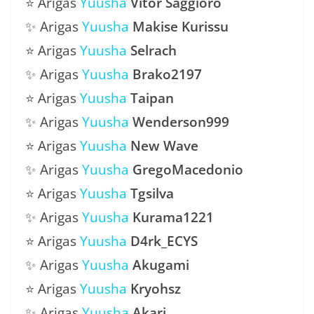
⭐ Arigas
Yuusha
Vitor Saggioro
✨ Arigas
Yuusha
Makise Kurissu
⭐ Arigas
Yuusha
Selrach
✨ Arigas
Yuusha
Brako2197
⭐ Arigas
Yuusha
Taipan
✨ Arigas
Yuusha
Wenderson999
⭐ Arigas
Yuusha
New Wave
✨ Arigas
Yuusha
GregoMacedonio
⭐ Arigas
Yuusha
Tgsilva
✨ Arigas
Yuusha
Kurama1221
⭐ Arigas
Yuusha
D4rk_ECYS
✨ Arigas
Yuusha
Akugami
⭐ Arigas
Yuusha
Kryohsz
✨ Arigas
Yuusha
Akari