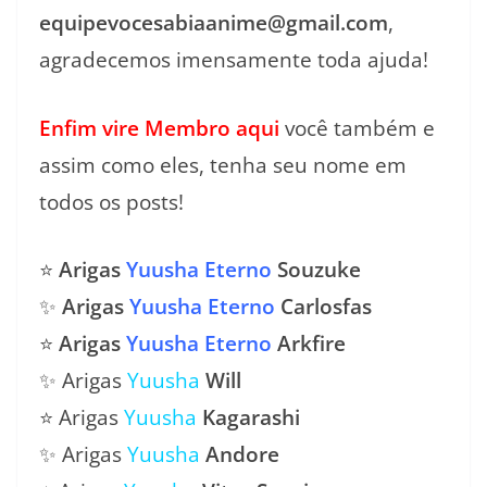
equipevocesabiaanime@gmail.com
,
agradecemos imensamente toda ajuda!
Enfim vire Membro aqui
você também e
assim como eles, tenha seu nome em
todos os posts!
⭐
Arigas
Yuusha Eterno
Souzuke
✨
Arigas
Yuusha Eterno
Carlosfas
⭐
Arigas
Yuusha Eterno
Arkfire
✨ Arigas
Yuusha
Will
⭐ Arigas
Yuusha
Kagarashi
✨ Arigas
Yuusha
Andore