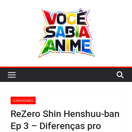
Pular
para
o
conteúdo
CURIOSIDADES
ReZero Shin Henshuu-ban
Ep 3 – Diferenças pro