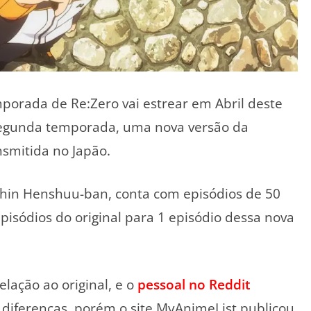
orada de Re:Zero vai estrear em Abril deste
 segunda temporada, uma nova versão da
smitida no Japão.
hin Henshuu-ban, conta com episódios de 50
pisódios do original para 1 episódio dessa nova
ação ao original, e o
pessoal no Reddit
s diferenças, porém o site MyAnimeList publicou