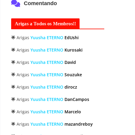
Comentando
Arigas a Todos os Membros!!
🌟
Arigas
Yuusha ETERNO
EdUshi
🌟
Arigas
Yuusha ETERNO
Kurosaki
🌟
Arigas
Yuusha ETERNO
David
🌟
Arigas
Yuusha ETERNO
Souzuke
🌟
Arigas
Yuusha ETERNO
dirocz
🌟
Arigas
Yuusha ETERNO
DanCampos
🌟
Arigas
Yuusha ETERNO
Marcelo
🌟
Arigas
Yuusha ETERNO
mazandreboy