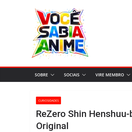
Pular
para
o
conteúdo
SOBRE
SOCIAIS
VIRE MEMBRO
CURIOSIDADES
ReZero Shin Henshuu-b
Original