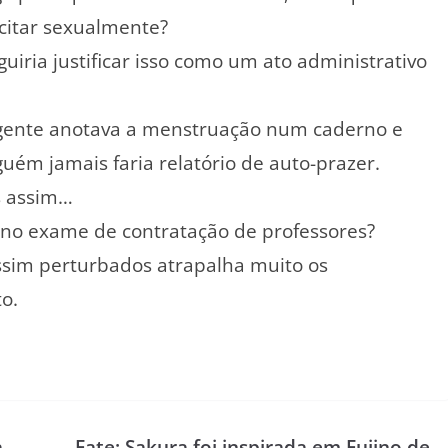
xcitar sexualmente?
ria justificar isso como um ato administrativo
 gente anotava a menstruação num caderno e
uém jamais faria relatório de auto-prazer.
s assim…
 no exame de contratação de professores?
assim perturbados atrapalha muito os
o.
a
Fate: Sakura foi inspirada em Fujino de