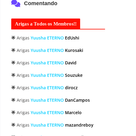
Comentando
Arigas a Todos os Membros!!
🌟
Arigas
Yuusha ETERNO
EdUshi
🌟
Arigas
Yuusha ETERNO
Kurosaki
🌟
Arigas
Yuusha ETERNO
David
🌟
Arigas
Yuusha ETERNO
Souzuke
🌟
Arigas
Yuusha ETERNO
dirocz
🌟
Arigas
Yuusha ETERNO
DanCampos
🌟
Arigas
Yuusha ETERNO
Marcelo
🌟
Arigas
Yuusha ETERNO
mazandreboy