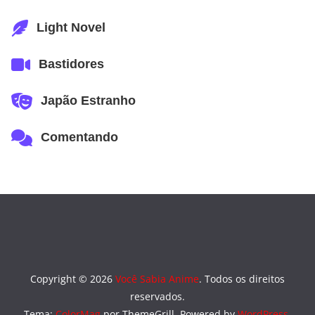
Light Novel
Bastidores
Japão Estranho
Comentando
Copyright © 2026
Você Sabia Anime
. Todos os direitos
reservados.
Tema:
ColorMag
por ThemeGrill. Powered by
WordPress
.