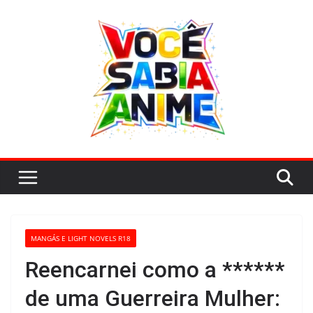
Pular
para
o
conteúdo
MANGÁS E LIGHT NOVELS R18
Reencarnei como a ******
de uma Guerreira Mulher: