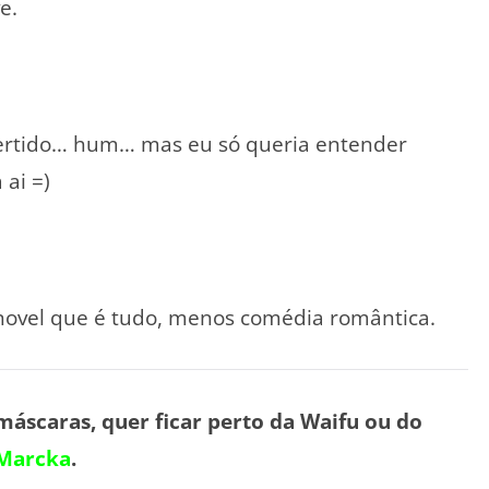
e.
vertido… hum… mas eu só queria entender
 ai =)
ovel que é tudo, menos comédia romântica.
máscaras, quer ficar perto da Waifu ou do
Marcka
.