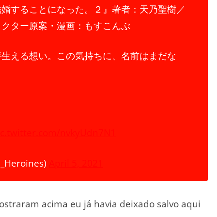
結婚することになった。２』著者：天乃聖樹／
ラクター原案・漫画：もすこんぶ
芽生える想い。この気持ちに、名前はまだな
ic.twitter.com/nvkyUdn7N1
eroines)
April 5, 2021
ostraram acima eu já havia deixado salvo aqui