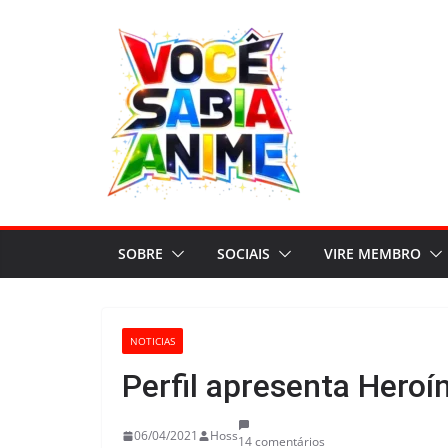
Pular
para
o
conteúdo
SOBRE
SOCIAIS
VIRE MEMBRO
NOTICIAS
Perfil apresenta Hero
06/04/2021
Hoss
14 comentários