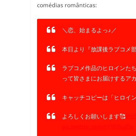
comédias românticas:
＼恋、始まるよっ♪／
本日より『放課後ラブコメ
ラブコメ作品のヒロインた
って皆さまにお届けするア
キャッチコピーは「ヒロイ
よろしくお願いします🥰
#
pic.twitter.com/tY9FifxgOe