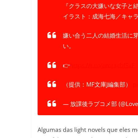
『クラスの大嫌いな女子と
イラスト：成海七海／キャ
嫌い合う二人の結婚生活に
い。
👉
https://t.co/omracbfSxF
（提供：MF文庫J編集部）
p
— 放課後ラブコメ部 (@Love_H
Algumas das light novels que eles m