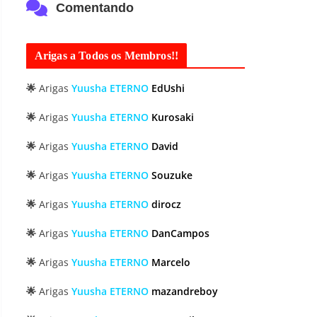
Comentando
Arigas a Todos os Membros!!
🌟
Arigas
Yuusha ETERNO
EdUshi
🌟
Arigas
Yuusha ETERNO
Kurosaki
🌟
Arigas
Yuusha ETERNO
David
🌟
Arigas
Yuusha ETERNO
Souzuke
🌟
Arigas
Yuusha ETERNO
dirocz
🌟
Arigas
Yuusha ETERNO
DanCampos
🌟
Arigas
Yuusha ETERNO
Marcelo
🌟
Arigas
Yuusha ETERNO
mazandreboy