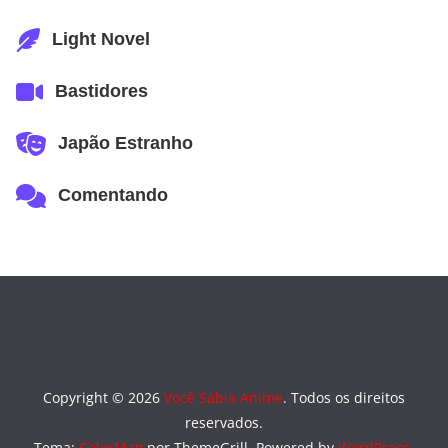
Light Novel
Bastidores
Japão Estranho
Comentando
Copyright © 2026
Você Sabia Anime
. Todos os direitos
reservados.
Tema:
ColorMag
por ThemeGrill. Powered by
WordPress
.