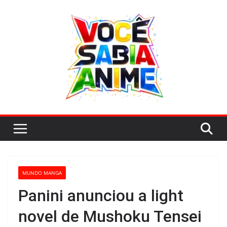
Pular
para
o
conteúdo
MUNDO MANGA
Panini anunciou a light
novel de Mushoku Tensei