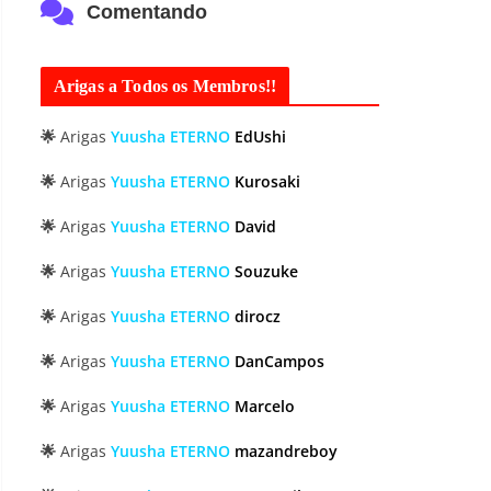
Comentando
Arigas a Todos os Membros!!
🌟
Arigas
Yuusha ETERNO
EdUshi
🌟
Arigas
Yuusha ETERNO
Kurosaki
🌟
Arigas
Yuusha ETERNO
David
🌟
Arigas
Yuusha ETERNO
Souzuke
🌟
Arigas
Yuusha ETERNO
dirocz
🌟
Arigas
Yuusha ETERNO
DanCampos
🌟
Arigas
Yuusha ETERNO
Marcelo
🌟
Arigas
Yuusha ETERNO
mazandreboy