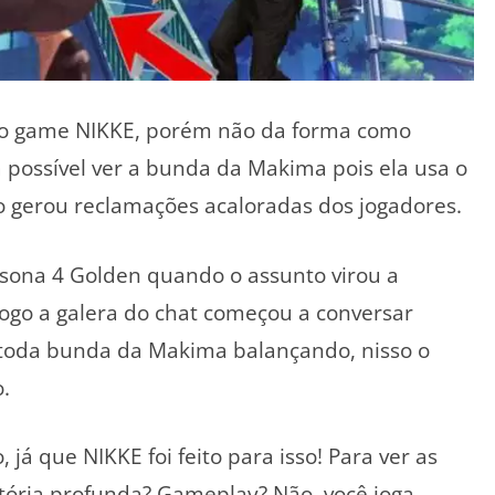
no game NIKKE, porém não da forma como
 possível ver a bunda da Makima pois ela usa o
o gerou reclamações acaloradas dos jogadores.
rsona 4 Golden quando o assunto virou a
ogo a galera do chat começou a conversar
 toda bunda da Makima balançando, nisso o
.
já que NIKKE foi feito para isso! Para ver as
tória profunda? Gameplay? Não, você joga