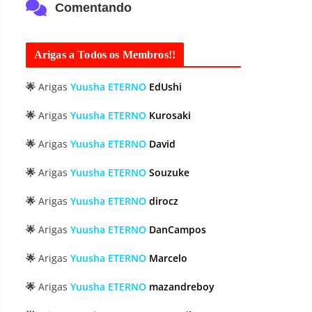
Comentando
Arigas a Todos os Membros!!
🌟
Arigas
Yuusha ETERNO
EdUshi
🌟
Arigas
Yuusha ETERNO
Kurosaki
🌟
Arigas
Yuusha ETERNO
David
🌟
Arigas
Yuusha ETERNO
Souzuke
🌟
Arigas
Yuusha ETERNO
dirocz
🌟
Arigas
Yuusha ETERNO
DanCampos
🌟
Arigas
Yuusha ETERNO
Marcelo
🌟
Arigas
Yuusha ETERNO
mazandreboy