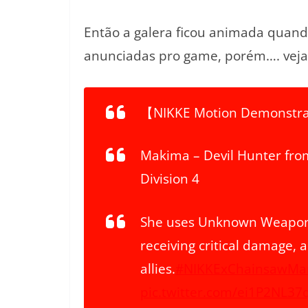
Então a galera ficou animada quan
anunciadas pro game, porém…. veja
【NIKKE Motion Demonstr
Makima – Devil Hunter from
Division 4
She uses Unknown Weapon a
receiving critical damage, 
allies.
#NIKKExChainsawMa
pic.twitter.com/ei1P2NL37