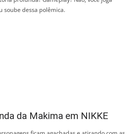
eu soube dessa polêmica.
Bunda da Makima em NIKKE
rsonagens ficam agachadas e atirando com as