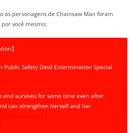
do as personagens de Chainsaw Man foram
 por você mesmo:
ation】
 Public Safety Devil Extermination Special
nd survives for some time even after
and can strengthen herself and her
n
#Makima
#NIKKE
q