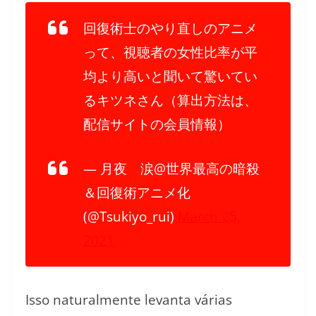
回復術士のやり直しのアニメ
って、視聴者の女性比率が平
均より高いと聞いて驚いてい
るキツネさん（算出方法は、
配信サイトの会員情報）
— 月夜 涙@世界最高の暗殺
＆回復術アニメ化
(@Tsukiyo_rui)
March 25,
2021
Isso naturalmente levanta várias