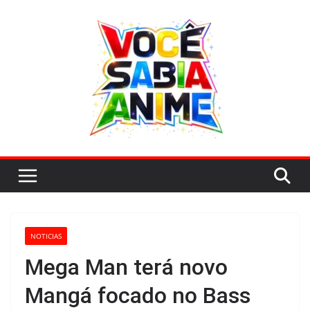
Pular
para
o
conteúdo
NOTICIAS
Mega Man terá novo
Mangá focado no Bass