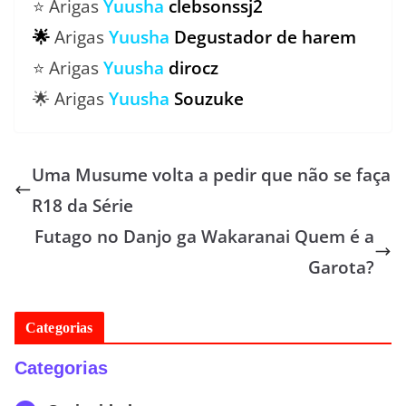
⭐ Arigas
Yuusha
clebsonssj2
🌟
Arigas
Yuusha
Degustador de harem
⭐ Arigas
Yuusha
dirocz
🌟 Arigas
Yuusha
Souzuke
Uma Musume volta a pedir que não se faça
R18 da Série
Futago no Danjo ga Wakaranai Quem é a
Garota?
Categorias
Categorias