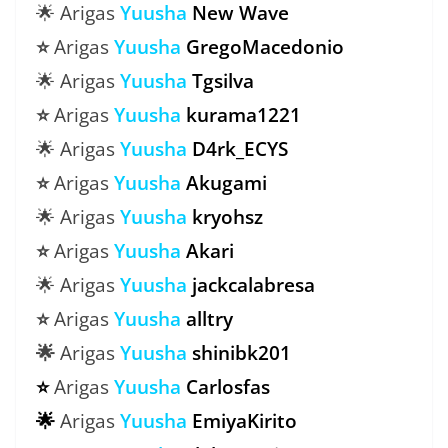
🌟 Arigas
Yuusha
New Wave
⭐
Arigas
Yuusha
GregoMacedonio
🌟 Arigas
Yuusha
Tgsilva
⭐
Arigas
Yuusha
kurama1221
🌟 Arigas
Yuusha
D4rk_ECYS
⭐
Arigas
Yuusha
Akugami
🌟 Arigas
Yuusha
kryohsz
⭐
Arigas
Yuusha
Akari
🌟 Arigas
Yuusha
jackcalabresa
⭐
Arigas
Yuusha
alltry
🌟
Arigas
Yuusha
shinibk201
⭐
Arigas
Yuusha
Carlosfas
🌟
Arigas
Yuusha
EmiyaKirito