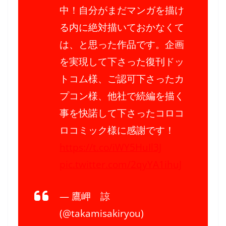
中！自分がまだマンガを描け
る内に絶対描いておかなくて
は、と思った作品です。企画
を実現して下さった復刊ドッ
トコム様、ご認可下さったカ
プコン様、他社で続編を描く
事を快諾して下さったコロコ
ロコミック様に感謝です！
https://t.co/iWY5HuIl3J
pic.twitter.com/2qyYA1ihuJ
— 鷹岬 諒
(@takamisakiryou)