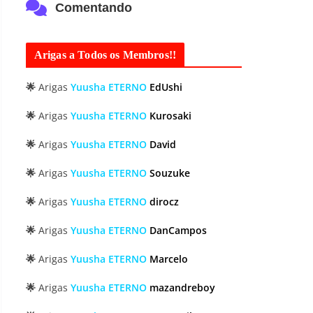
Comentando
Arigas a Todos os Membros!!
🌟
Arigas
Yuusha ETERNO
EdUshi
🌟
Arigas
Yuusha ETERNO
Kurosaki
🌟
Arigas
Yuusha ETERNO
David
🌟
Arigas
Yuusha ETERNO
Souzuke
🌟
Arigas
Yuusha ETERNO
dirocz
🌟
Arigas
Yuusha ETERNO
DanCampos
🌟
Arigas
Yuusha ETERNO
Marcelo
🌟
Arigas
Yuusha ETERNO
mazandreboy