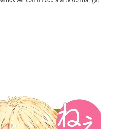
a vamos ver como ficou a arte do mangá?