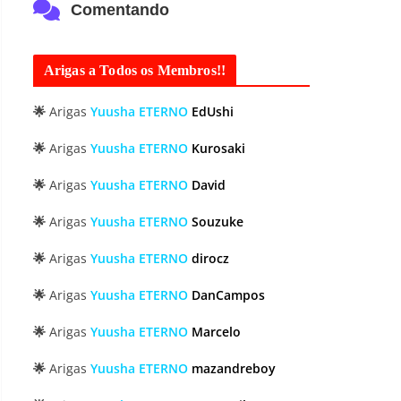
Comentando
Arigas a Todos os Membros!!
🌟
Arigas
Yuusha ETERNO
EdUshi
🌟
Arigas
Yuusha ETERNO
Kurosaki
🌟
Arigas
Yuusha ETERNO
David
🌟
Arigas
Yuusha ETERNO
Souzuke
🌟
Arigas
Yuusha ETERNO
dirocz
🌟
Arigas
Yuusha ETERNO
DanCampos
🌟
Arigas
Yuusha ETERNO
Marcelo
🌟
Arigas
Yuusha ETERNO
mazandreboy