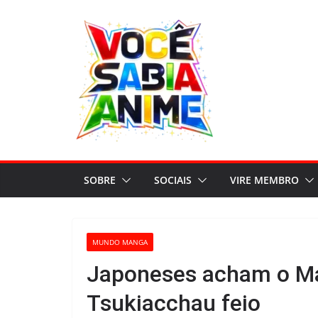
Pular
para
o
conteúdo
SOBRE
SOCIAIS
VIRE MEMBRO
MUNDO MANGA
Japoneses acham o M
Tsukiacchau feio