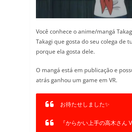
Você conhece o anime/mangá Takag
Takagi que gosta do seu colega de tu
porque ela gosta dele.
O mangá está em publicação e pos
atrás ganhou um game em VR.
お待たせしました✨
『からかい上手の高木さん 