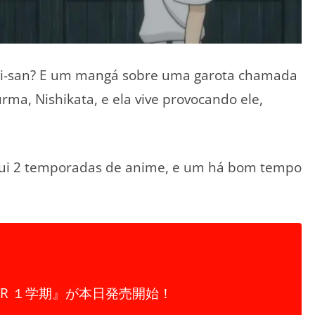
i-san? E um mangá sobre uma garota chamada
rma, Nishikata, e ela vive provocando ele,
sui 2 temporadas de anime, e um há bom tempo
VR １学期』が本日発売開始！