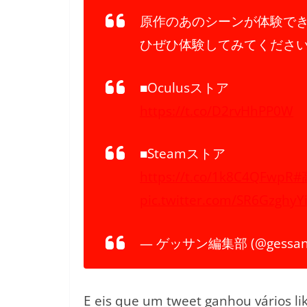
原作のあのシーンが体験で
ひぜひ体験してみてください
■Oculusストア
https://t.co/D2rvHhPP0W
■Steamストア
https://t.co/1k8C4QFwpR
#
pic.twitter.com/SR6GzghyY
— ゲッサン編集部 (@gessanof
E eis que um tweet ganhou vários l