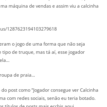
uma máquina de vendas e assim viu a calcinha
status/1287623194103279618
izeram o jogo de uma forma que não seja
e tipo de truque, mas tá aí, esse jogador
dela…
roupa de praia…
lo do post como ”Jogador consegue ver Calcinha
ma com redes sociais, senão eu teria botado.
 títulos de posts mais ecchis aqui.