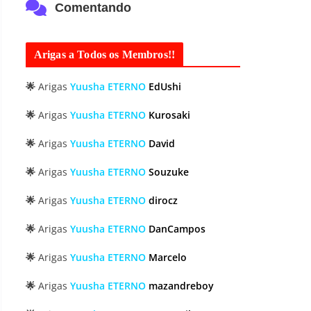
Comentando
Arigas a Todos os Membros!!
🌟
Arigas
Yuusha ETERNO
EdUshi
🌟
Arigas
Yuusha ETERNO
Kurosaki
🌟
Arigas
Yuusha ETERNO
David
🌟
Arigas
Yuusha ETERNO
Souzuke
🌟
Arigas
Yuusha ETERNO
dirocz
🌟
Arigas
Yuusha ETERNO
DanCampos
🌟
Arigas
Yuusha ETERNO
Marcelo
🌟
Arigas
Yuusha ETERNO
mazandreboy