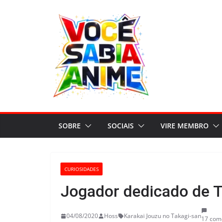
Pular
para
o
conteúdo
SOBRE
SOCIAIS
VIRE MEMBRO
CURIOSIDADES
Jogador dedicado de 
04/08/2020
Hoss
Karakai Jouzu no Takagi-san
17 com