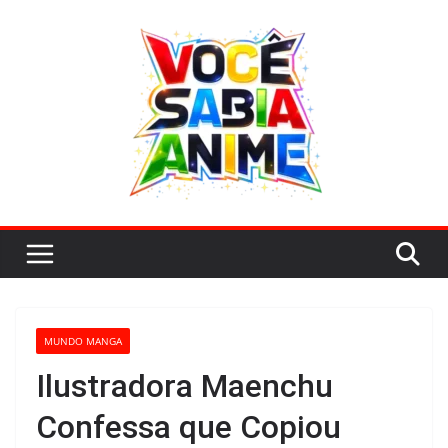
Pular
para
o
conteúdo
MUNDO MANGA
Ilustradora Maenchu
Confessa que Copiou