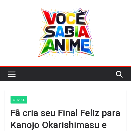
Pular
para
o
conteúdo
OTAKICE
Fã cria seu Final Feliz para
Kanojo Okarishimasu e