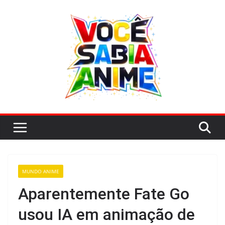
Pular
para
o
conteúdo
MUNDO ANIME
Aparentemente Fate Go
usou IA em animação de