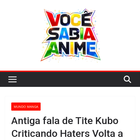
Pular
para
o
conteúdo
MUNDO MANGA
Antiga fala de Tite Kubo
Criticando Haters Volta a