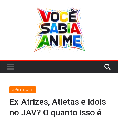
Pular
para
o
conteúdo
JAPÃO ESTRANHO
Ex-Atrizes, Atletas e Idols
no JAV? O quanto isso é