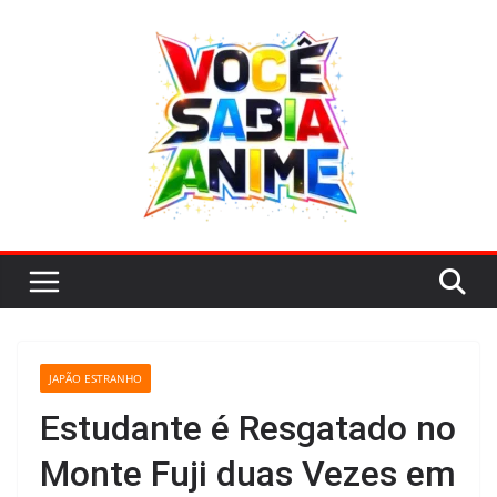
Pular
para
o
conteúdo
JAPÃO ESTRANHO
Estudante é Resgatado no
Monte Fuji duas Vezes em