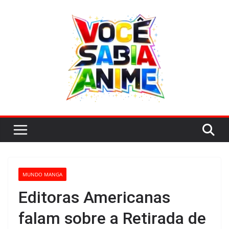
Pular
para
o
conteúdo
MUNDO MANGA
Editoras Americanas
falam sobre a Retirada de