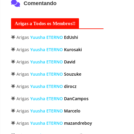
Comentando
Arigas a Todos os Membros!!
🌟
Arigas
Yuusha ETERNO
EdUshi
🌟
Arigas
Yuusha ETERNO
Kurosaki
🌟
Arigas
Yuusha ETERNO
David
🌟
Arigas
Yuusha ETERNO
Souzuke
🌟
Arigas
Yuusha ETERNO
dirocz
🌟
Arigas
Yuusha ETERNO
DanCampos
🌟
Arigas
Yuusha ETERNO
Marcelo
🌟
Arigas
Yuusha ETERNO
mazandreboy