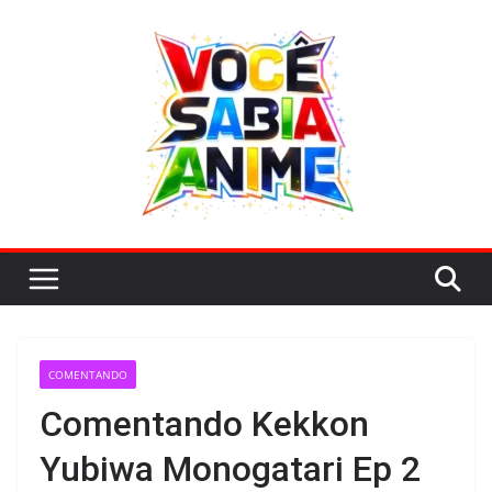
Pular
para
o
conteúdo
COMENTANDO
Comentando Kekkon
Yubiwa Monogatari Ep 2