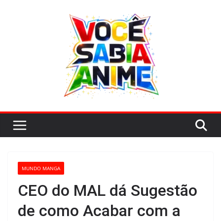
Pular
para
o
conteúdo
MUNDO MANGA
CEO do MAL dá Sugestão
de como Acabar com a