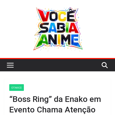
Pular
para
o
conteúdo
OTAKICE
“Boss Ring” da Enako em
Evento Chama Atenção