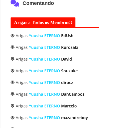
Comentando
Arigas a Todos os Membros!!
🌟
Arigas
Yuusha ETERNO
EdUshi
🌟
Arigas
Yuusha ETERNO
Kurosaki
🌟
Arigas
Yuusha ETERNO
David
🌟
Arigas
Yuusha ETERNO
Souzuke
🌟
Arigas
Yuusha ETERNO
dirocz
🌟
Arigas
Yuusha ETERNO
DanCampos
🌟
Arigas
Yuusha ETERNO
Marcelo
🌟
Arigas
Yuusha ETERNO
mazandreboy