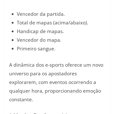
Vencedor da partida.
Total de mapas (acima/abaixo).
Handicap de mapas.
Vencedor do mapa.
Primeiro sangue.
A dinâmica dos e-sports oferece um novo
universo para os apostadores
explorarem, com eventos ocorrendo a
qualquer hora, proporcionando emoção
constante.