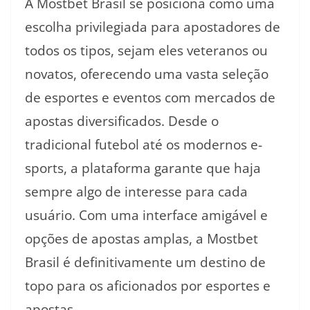
A Mostbet Brasil se posiciona como uma
escolha privilegiada para apostadores de
todos os tipos, sejam eles veteranos ou
novatos, oferecendo uma vasta seleção
de esportes e eventos com mercados de
apostas diversificados. Desde o
tradicional futebol até os modernos e-
sports, a plataforma garante que haja
sempre algo de interesse para cada
usuário. Com uma interface amigável e
opções de apostas amplas, a Mostbet
Brasil é definitivamente um destino de
topo para os aficionados por esportes e
apostas.