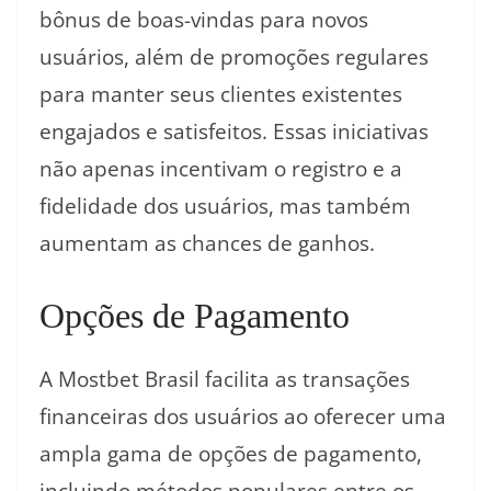
bônus de boas-vindas para novos
usuários, além de promoções regulares
para manter seus clientes existentes
engajados e satisfeitos. Essas iniciativas
não apenas incentivam o registro e a
fidelidade dos usuários, mas também
aumentam as chances de ganhos.
Opções de Pagamento
A Mostbet Brasil facilita as transações
financeiras dos usuários ao oferecer uma
ampla gama de opções de pagamento,
incluindo métodos populares entre os