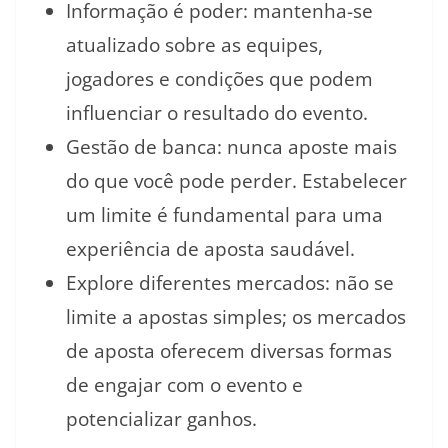
Informação é poder: mantenha-se
atualizado sobre as equipes,
jogadores e condições que podem
influenciar o resultado do evento.
Gestão de banca: nunca aposte mais
do que você pode perder. Estabelecer
um limite é fundamental para uma
experiência de aposta saudável.
Explore diferentes mercados: não se
limite a apostas simples; os mercados
de aposta oferecem diversas formas
de engajar com o evento e
potencializar ganhos.