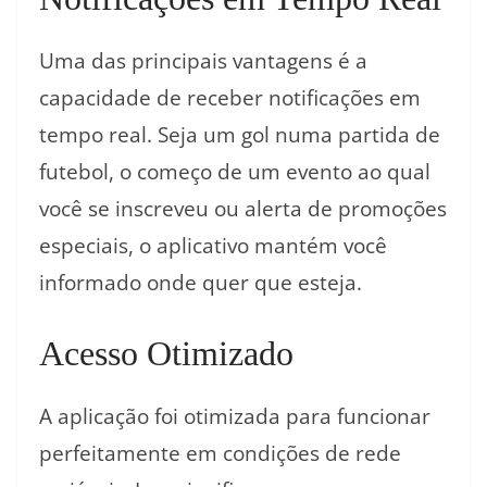
Uma das principais vantagens é a
capacidade de receber notificações em
tempo real. Seja um gol numa partida de
futebol, o começo de um evento ao qual
você se inscreveu ou alerta de promoções
especiais, o aplicativo mantém você
informado onde quer que esteja.
Acesso Otimizado
A aplicação foi otimizada para funcionar
perfeitamente em condições de rede