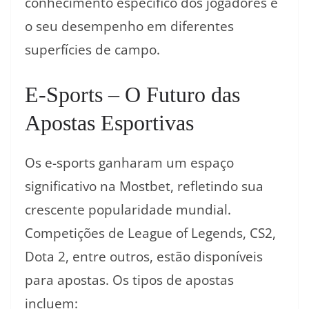
conhecimento específico dos jogadores e
o seu desempenho em diferentes
superfícies de campo.
E-Sports – O Futuro das
Apostas Esportivas
Os e-sports ganharam um espaço
significativo na Mostbet, refletindo sua
crescente popularidade mundial.
Competições de League of Legends, CS2,
Dota 2, entre outros, estão disponíveis
para apostas. Os tipos de apostas
incluem: