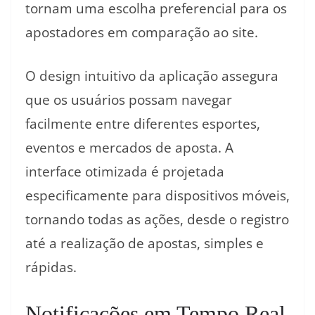
tornam uma escolha preferencial para os
apostadores em comparação ao site.
O design intuitivo da aplicação assegura
que os usuários possam navegar
facilmente entre diferentes esportes,
eventos e mercados de aposta. A
interface otimizada é projetada
especificamente para dispositivos móveis,
tornando todas as ações, desde o registro
até a realização de apostas, simples e
rápidas.
Notificações em Tempo Real