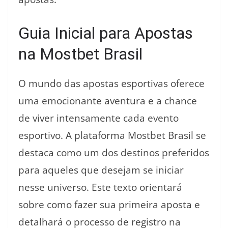
Guia Inicial para Apostas
na Mostbet Brasil
O mundo das apostas esportivas oferece
uma emocionante aventura e a chance
de viver intensamente cada evento
esportivo. A plataforma Mostbet Brasil se
destaca como um dos destinos preferidos
para aqueles que desejam se iniciar
nesse universo. Este texto orientará
sobre como fazer sua primeira aposta e
detalhará o processo de registro na