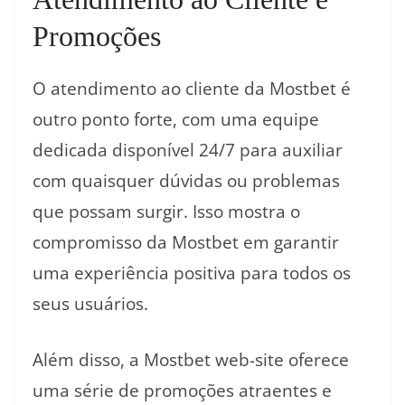
Promoções
O atendimento ao cliente da Mostbet é
outro ponto forte, com uma equipe
dedicada disponível 24/7 para auxiliar
com quaisquer dúvidas ou problemas
que possam surgir. Isso mostra o
compromisso da Mostbet em garantir
uma experiência positiva para todos os
seus usuários.
Além disso, a
Mostbet web-site
oferece
uma série de promoções atraentes e