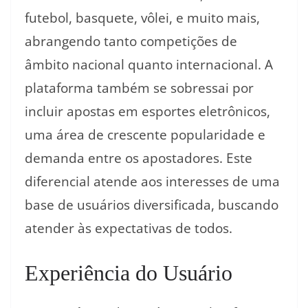
futebol, basquete, vôlei, e muito mais,
abrangendo tanto competições de
âmbito nacional quanto internacional. A
plataforma também se sobressai por
incluir apostas em esportes eletrônicos,
uma área de crescente popularidade e
demanda entre os apostadores. Este
diferencial atende aos interesses de uma
base de usuários diversificada, buscando
atender às expectativas de todos.
Experiência do Usuário