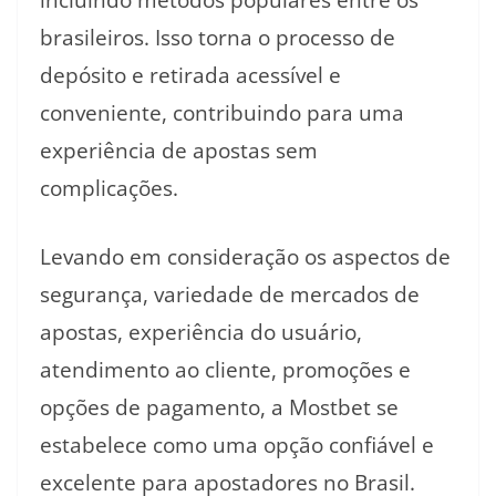
brasileiros. Isso torna o processo de
depósito e retirada acessível e
conveniente, contribuindo para uma
experiência de apostas sem
complicações.
Levando em consideração os aspectos de
segurança, variedade de mercados de
apostas, experiência do usuário,
atendimento ao cliente, promoções e
opções de pagamento, a
Mostbet
se
estabelece como uma opção confiável e
excelente para apostadores no Brasil.